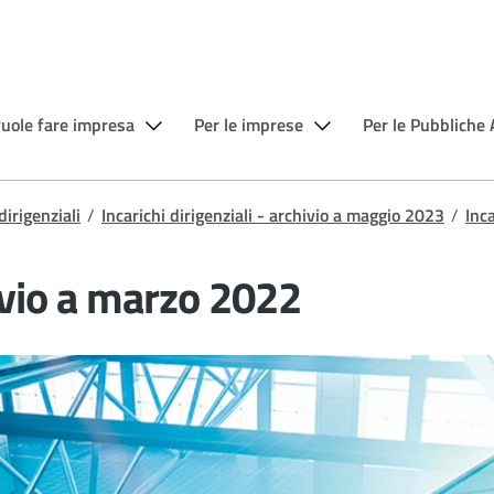
vuole fare impresa
Per le imprese
Per le Pubbliche
dirigenziali
/
Incarichi dirigenziali - archivio a maggio 2023
/
Inc
hivio a marzo 2022