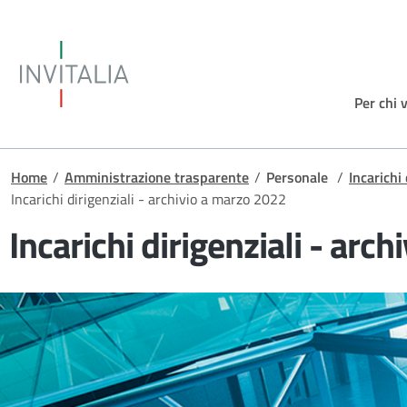
Salta al contenuto principale
Invitalia
Per chi 
Briciole di pane
Home
/
Amministrazione trasparente
/
Personale
/
Incarichi 
Incarichi dirigenziali - archivio a marzo 2022
Incarichi dirigenziali - arc