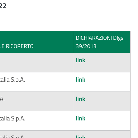
22
DICHIARAZIONI Dlgs
ALE RICOPERTO
39/2013
link
alia S.p.A.
link
.A.
link
talia S.p.A.
link
talia S.p.A.
link