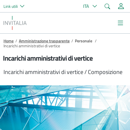
Cerca
ITA
Link utili
Salta al contenuto principale
Invitalia
Me
Briciole di pane
Home
/
Amministrazione trasparente
/
Personale
/
Incarichi amministrativi di vertice
Incarichi amministrativi di vertice
Incarichi amministrativi di vertice / Composizione