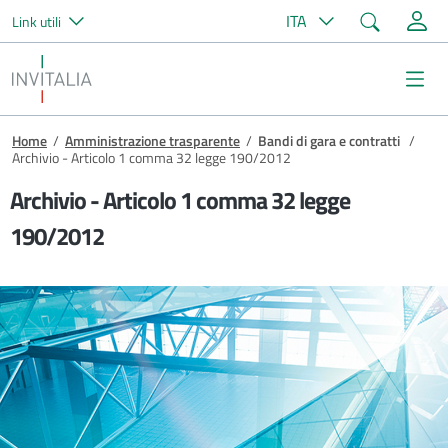
Cerca
ITA
Link utili
Salta al contenuto principale
Invitalia
Me
Briciole di pane
Home
/
Amministrazione trasparente
/
Bandi di gara e contratti
/
Archivio - Articolo 1 comma 32 legge 190/2012
Archivio - Articolo 1 comma 32 legge
190/2012