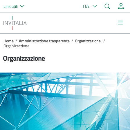
Cerca
ITA
Link utili
Salta al contenuto principale
Invitalia
Me
Briciole di pane
Home
/
Amministrazione trasparente
/
Organizzazione
/
Organizzazione
Organizzazione