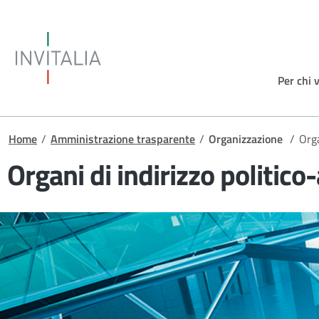
Salta al contenuto principale
Invitalia
Per chi 
Briciole di pane
Home
/
Amministrazione trasparente
/
Organizzazione
/
Orga
Organi di indirizzo politic