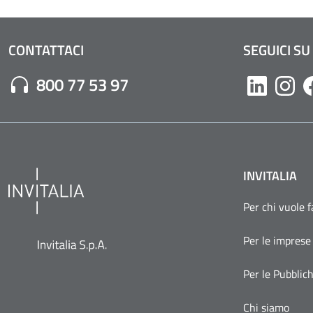
CONTATTACI
SEGUICI SU
Numero di Telefono:
800 77 53 97
Likedin
Inst
INVITALIA
Per chi vuole 
Per le imprese
Per le Pubblic
Chi siamo