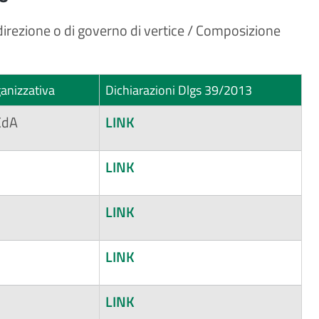
i direzione o di governo di vertice / Composizione
anizzativa
Dichiarazioni Dlgs 39/2013
CdA
LINK
LINK
LINK
LINK
LINK