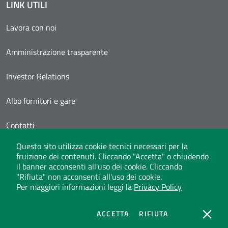
LINK UTILI
Lavora con noi
Amministrazione trasparente
Investor Relations
Albo fornitori e gare
Contatti
Questo sito utilizza cookie tecnici necessari per la
Area Personale
fruizione dei contenuti. Cliccando "Accetta" o chiudendo
il banner acconsenti all'uso dei cookie. Cliccando
"Rifiuta" non acconsenti all'uso dei cookie.
Per maggiori informazioni leggi la
Privacy Policy
Whistleblowing
Privacy Policy
Social Media Policy
Note legali
Atti di notifica
Dichiarazione di accessibilità
Mappa del sito
COOKIES
COOKIES
ACCETTA
RIFIUTA