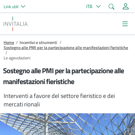
Cerca
ITA
Link utili
Salta al contenuto principale
Invitalia
Me
Briciole di pane
Home
/
Incentivi e strumenti
/
Sostegno alle PMI per la partecipazione alle manifestazioni fieristiche
/
Le agevolazioni
Sostegno alle PMI per la partecipazione alle
manifestazioni fieristiche
Interventi a favore del settore fieristico e dei
mercati rionali