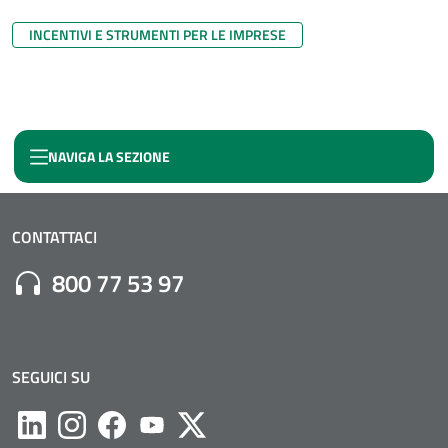
INCENTIVI E STRUMENTI PER LE IMPRESE
NAVIGA LA SEZIONE
SOSTEGNO ALLE PMI PER LA PARTECIPAZIONE ALLE MANIFESTAZIONI
CONTATTACI
Numero di Telefono:
800 77 53 97
SEGUICI SU
Likedin
Instagram
Facebook
Youtube
Twitter