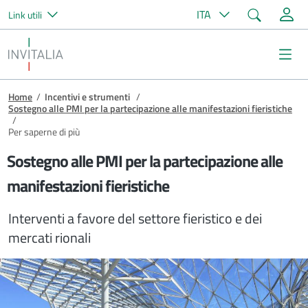
Cerca
ITA
Link utili
Salta al contenuto principale
Invitalia
Me
Briciole di pane
Home
/
Incentivi e strumenti
/
Sostegno alle PMI per la partecipazione alle manifestazioni fieristiche
/
Per saperne di più
Sostegno alle PMI per la partecipazione alle
manifestazioni fieristiche
Interventi a favore del settore fieristico e dei
mercati rionali