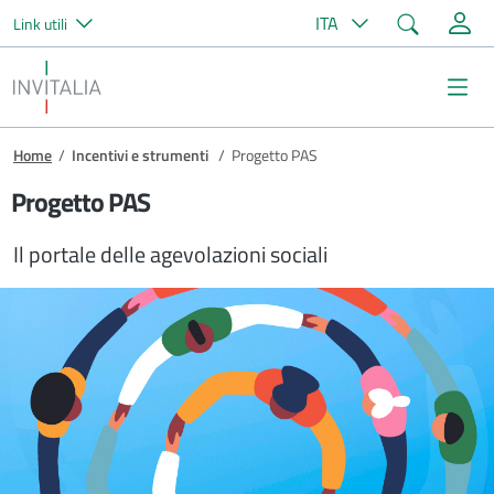
Cerca
ITA
Link utili
Salta al contenuto principale
Invitalia
Me
Briciole di pane
Home
/
Incentivi e strumenti
/
Progetto PAS
Progetto PAS
Il portale delle agevolazioni sociali