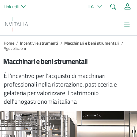
Cerca
ITA
Link utili
Salta al contenuto principale
Invitalia
Me
Briciole di pane
Home
/
Incentivi e strumenti
/
Macchinari e beni strumentali
/
Agevolazioni
Macchinari e beni strumentali
È l’incentivo per l’acquisto di macchinari
professionali nella ristorazione, pasticceria e
gelateria per valorizzare il patrimonio
dell'enogastronomia italiana