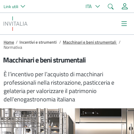
Cerca
ITA
Link utili
Salta al contenuto principale
Invitalia
Me
Briciole di pane
Home
/
Incentivi e strumenti
/
Macchinari e beni strumentali
/
Normativa
Macchinari e beni strumentali
È l’incentivo per l’acquisto di macchinari
professionali nella ristorazione, pasticceria e
gelateria per valorizzare il patrimonio
dell'enogastronomia italiana