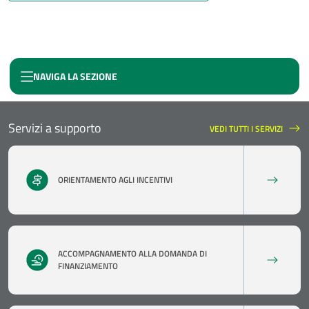
NAVIGA LA SEZIONE
FONDO NAZIONALE EFFICIENZA ENERGETICA
Servizi a supporto
VEDI TUTTI I SERVIZI
SERVIZI A SUPPORTO
ORIENTAMENTO AGLI INCENTIVI
ACCOMPAGNAMENTO ALLA DOMANDA DI
FINANZIAMENTO