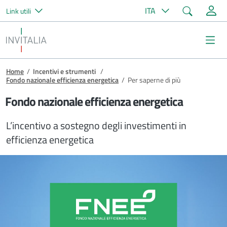
Cerca
ITA
Link utili
Salta al contenuto principale
Invitalia
Me
Briciole di pane
Home
/
Incentivi e strumenti
/
Fondo nazionale efficienza energetica
/
Per saperne di più
Fondo nazionale efficienza energetica
L’incentivo a sostegno degli investimenti in
efficienza energetica