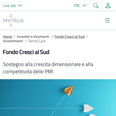
Cerca
ITA
Link utili
Salta al contenuto principale
Invitalia
Me
Briciole di pane
Home
/
Incentivi e strumenti
/
Fondo Cresci al Sud
/
Investimenti
/
Tecno S.p.A.
Fondo Cresci al Sud
Sostegno alla crescita dimensionale e alla
competitività delle PMI