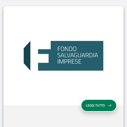
IL GRUPPO IND
LEGGI TUTTO