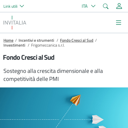
Cerca
ITA
Link utili
Salta al contenuto principale
Invitalia
Me
Briciole di pane
Home
/
Incentivi e strumenti
/
Fondo Cresci al Sud
/
Investimenti
/
Frigomeccanica s.r.l.
Fondo Cresci al Sud
Sostegno alla crescita dimensionale e alla
competitività delle PMI