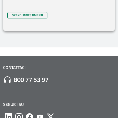
GRANDI INVESTIMENTI
CONTATTACI
Numero di Telefono:
800 77 53 97
SEGUICI SU