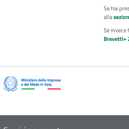
Se hai pre
alla
sezion
Se invece h
Brevetti+