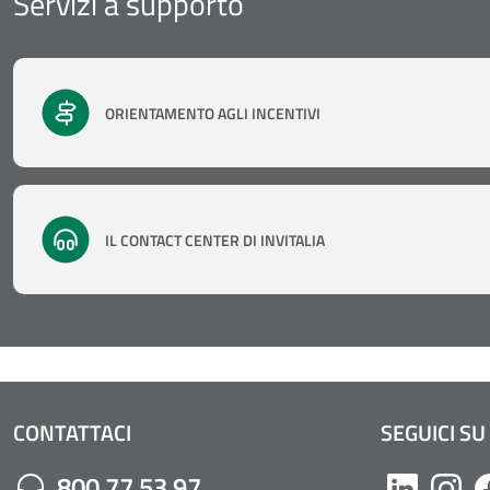
Servizi a supporto
ORIENTAMENTO AGLI INCENTIVI
IL CONTACT CENTER DI INVITALIA
CONTATTACI
SEGUICI SU
Numero di Telefono:
800 77 53 97