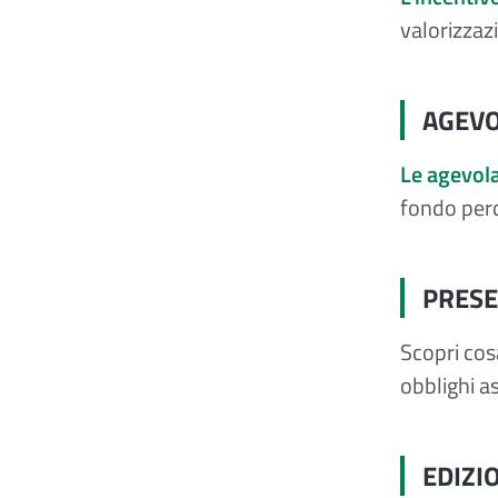
valorizzaz
AGEVO
Le agevola
fondo per
PRESE
Scopri cos
obblighi a
EDIZI