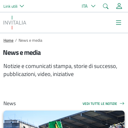
Cerca
ITA
Link utili
Salta al contenuto principale
Invitalia
Me
Briciole di pane
Home
/
News e media
News e media
Notizie e comunicati stampa, storie di successo,
pubblicazioni, video, iniziative
News
VEDI TUTTE LE NOTIZIE
NEWS