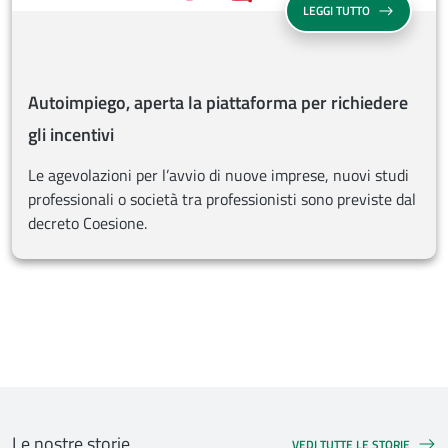
AUTOIMPIEGO, 
LEGGI TUTTO
Autoimpiego, aperta la piattaforma per richiedere
gli incentivi
Le agevolazioni per l’avvio di nuove imprese, nuovi studi
professionali o società tra professionisti sono previste dal
decreto Coesione.
Le nostre storie
VEDI TUTTE LE STORIE