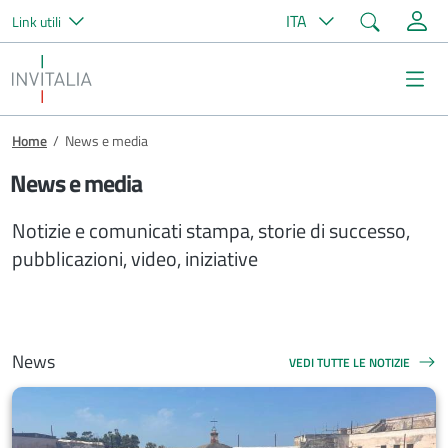
Cerca
ITA
Link utili
Salta al contenuto principale
Invitalia
Me
Briciole di pane
Home
/
News e media
News e media
Notizie e comunicati stampa, storie di successo,
pubblicazioni, video, iniziative
News
VEDI TUTTE LE NOTIZIE
NEWS