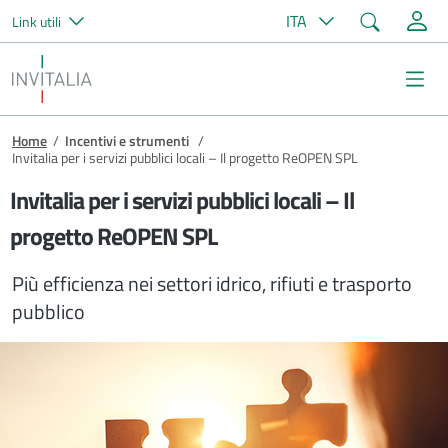
Cerca
ITA
Link utili
Salta al contenuto principale
Invitalia
Me
Briciole di pane
Home
/
Incentivi e strumenti
/
Invitalia per i servizi pubblici locali – Il progetto ReOPEN SPL
Invitalia per i servizi pubblici locali – Il
progetto ReOPEN SPL
Più efficienza nei settori idrico, rifiuti e trasporto
pubblico