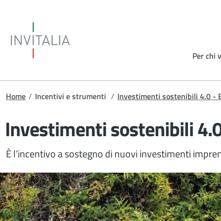
Salta al contenuto principale
Invitalia
Per chi 
Briciole di pane
Home
/
Incentivi e strumenti
/
Investimenti sostenibili 4.0 
Investimenti sostenibili 4
È l’incentivo a sostegno di nuovi investimenti imprend