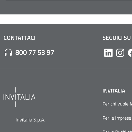
CONTATTACI
SEGUICI SU
Numero di Telefono:
800 77 53 97
Likedin
Inst
INVITALIA
Per chi vuole 
Per le imprese