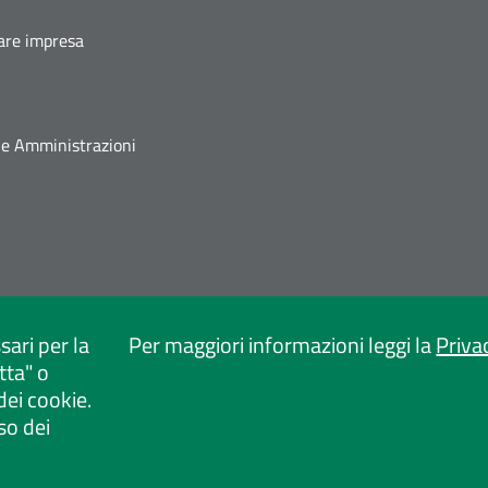
fare impresa
he Amministrazioni
sari per la
Per maggiori informazioni leggi la
Priva
tta" o
dei cookie.
so dei
ica
Dichiarazione di accessibilità
Mappa del sito