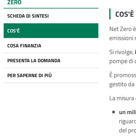
ZERO
COS'È
SCHEDA DI SINTESI
Net Zero è
COS'È
emissioni 
COSA FINANZIA
Si rivolge,
pompe di ca
PRESENTA LA DOMANDA
È promosso
PER SAPERNE DI PIÙ
gestito da 
La misura 
un mil
riguar
del pr