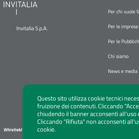
Per chi vuole 
Per le imprese
Per le Pubblic
Chi siamo
News e media
Questo sito utilizza cookie tecnici neces
fruizione dei contenuti. Cliccando "Acce
chiudendo il banner acconsenti all'uso 
Cliccando "Rifiuta" non acconsenti all'u
cookie.
Whistleblowing
Privacy Policy
Social Media Policy
Note legali
Atti di notif