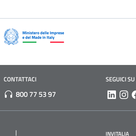
CONTATTACI
SEGUICI SU
Numero di Telefono:
800 77 53 97
Likedin
Inst
INVITALIA