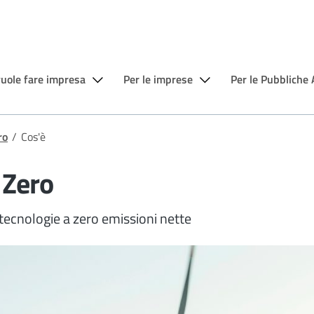
vuole fare impresa
Per le imprese
Per le Pubbliche
ro
/
Cos'è
 Zero
 tecnologie a zero emissioni nette