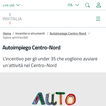
Cerca
ITA
Link utili
Salta al contenuto principale
Invitalia
Me
Briciole di pane
Home
/
Incentivi e strumenti
/
Autoimpiego Centro-Nord
/
Spese ammissibili
Autoimpiego Centro-Nord
L’incentivo per gli under 35 che vogliono avviare
un’attività nel Centro-Nord