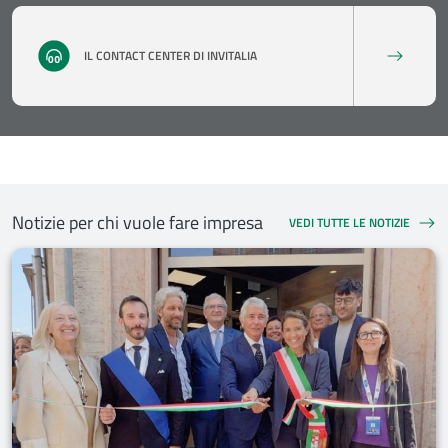
IL CONTACT CENTER DI INVITALIA
Notizie per chi vuole fare impresa
VEDI TUTTE LE NOTIZIE
NOTIZIE PER CHI VUOLE FARE