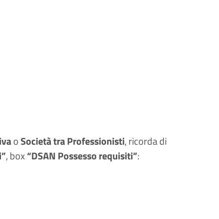
iva
o
Società tra Professionisti
, ricorda di
i”
, box
“DSAN Possesso requisiti”
: