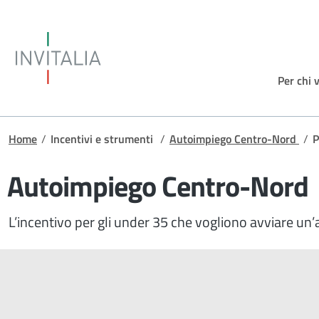
Salta al contenuto principale
Invitalia
Per chi 
Briciole di pane
Home
/
Incentivi e strumenti
/
Autoimpiego Centro-Nord
/
P
Autoimpiego Centro-Nord
L’incentivo per gli under 35 che vogliono avviare un’