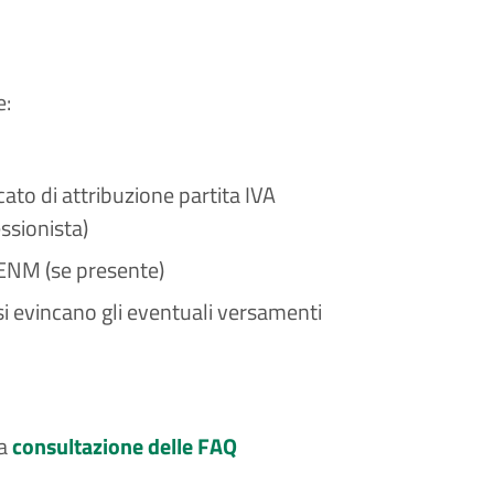
e:
cato di attribuzione partita IVA
ssionista)
o ENM (se presente)
si evincano gli eventuali versamenti
la
consultazione delle FAQ