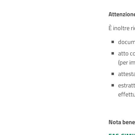
Attenzion
È inoltre r
docume
atto co
(per i
attest
estrat
effettu
Nota bene