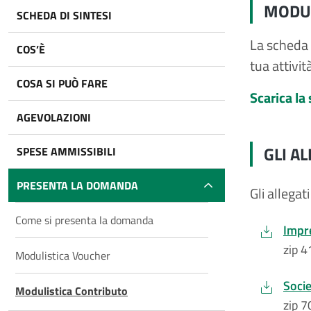
MODUL
SCHEDA DI SINTESI
La scheda 
COS’È
tua attività
COSA SI PUÒ FARE
Scarica la
AGEVOLAZIONI
GLI A
SPESE AMMISSIBILI
PRESENTA LA DOMANDA
Gli allegat
Come si presenta la domanda
Impre
zip 
Modulistica Voucher
Socie
Modulistica Contributo
zip 