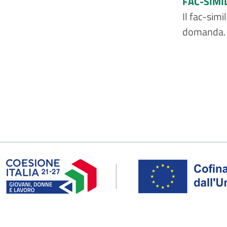
FAC-SIMI
Il fac-sim
domanda