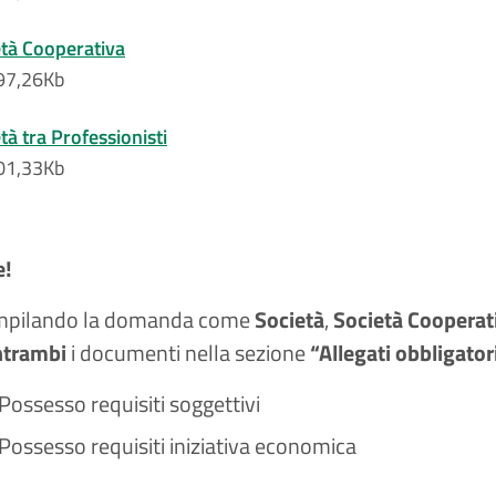
età Cooperativa
797,26Kb
tà tra Professionisti
701,33Kb
e!
ompilando la domanda come
Società
,
Società Cooperat
ntrambi
i documenti nella sezione
“Allegati obbligator
ossesso requisiti soggettivi
ossesso requisiti iniziativa economica