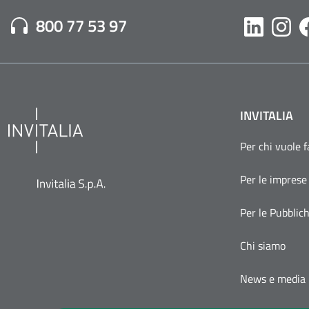
Numero di Telefono:
800 77 53 97
Likedin
Inst
INVITALIA
Per chi vuole 
Per le imprese
Per le Pubblic
Chi siamo
News e media