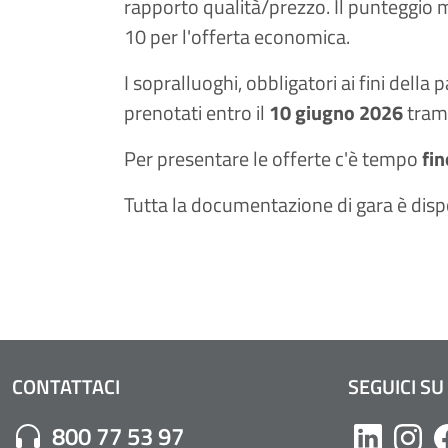
rapporto qualità/prezzo. Il punteggio m
10 per l'offerta economica.
I sopralluoghi, obbligatori ai fini della
prenotati entro il
10 giugno 2026
trami
Per presentare le offerte c'è tempo
fin
Tutta la documentazione di gara è disp
CONTATTACI
SEGUICI SU
Numero di Telefono:
800 77 53 97