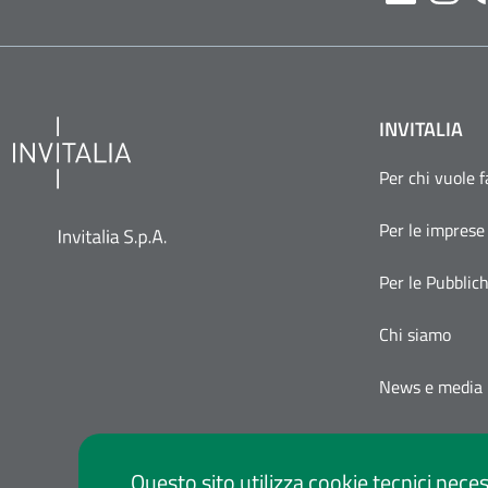
Likedin
Inst
INVITALIA
Per chi vuole 
Per le imprese
Per le Pubblic
Chi siamo
News e media
Questo sito utilizza cookie tecnici neces