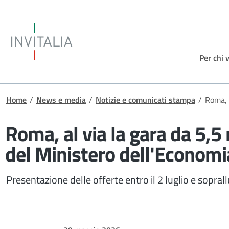
Salta al contenuto principale
Invitalia
Per chi 
Briciole di pane
Home
/
News e media
/
Notizie e comunicati stampa
/
Roma, a
Roma, al via la gara da 5,5
del Ministero dell'Economi
Presentazione delle offerte entro il 2 luglio e sopra