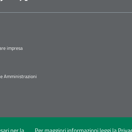
agram
Facebook
Youtube
Twitter
fare impresa
he Amministrazioni
sari per la
Per maggiori informazioni leggi la
Priva