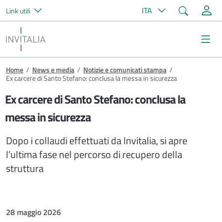
Cerca
ITA
Link utili
Salta al contenuto principale
Invitalia
Me
Briciole di pane
Home
/
News e media
/
Notizie e comunicati stampa
/
Ex carcere di Santo Stefano: conclusa la messa in sicurezza
Ex carcere di Santo Stefano: conclusa la
messa in sicurezza
Dopo i collaudi effettuati da Invitalia, si apre
l’ultima fase nel percorso di recupero della
struttura
28 maggio 2026