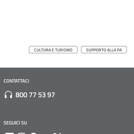
CULTURA E TURISMO
SUPPORTO ALLA PA
CONTATTACI
Numero di Telefono:
800 77 53 97
SEGUICI SU