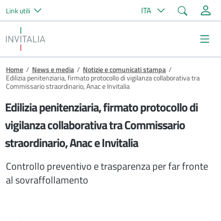
Cerca
ITA
Link utili
Salta al contenuto principale
Invitalia
Me
Briciole di pane
Home
/
News e media
/
Notizie e comunicati stampa
/
Edilizia penitenziaria, firmato protocollo di vigilanza collaborativa tra
Commissario straordinario, Anac e Invitalia
Edilizia penitenziaria, firmato protocollo di
vigilanza collaborativa tra Commissario
straordinario, Anac e Invitalia
Controllo preventivo e trasparenza per far fronte
al sovraffollamento