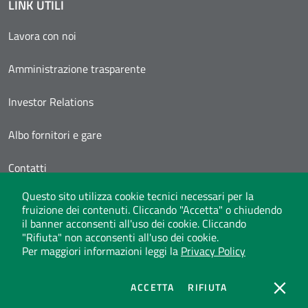
LINK UTILI
Lavora con noi
Amministrazione trasparente
Investor Relations
Albo fornitori e gare
Contatti
Questo sito utilizza cookie tecnici necessari per la
Area Personale
fruizione dei contenuti. Cliccando "Accetta" o chiudendo
il banner acconsenti all'uso dei cookie. Cliccando
"Rifiuta" non acconsenti all'uso dei cookie.
Per maggiori informazioni leggi la
Privacy Policy
Whistleblowing
Privacy Policy
Social Media Policy
Note legali
Atti di notifica
Dichiarazione di accessibilità
Mappa del sito
COOKIES
COOKIES
ACCETTA
RIFIUTA