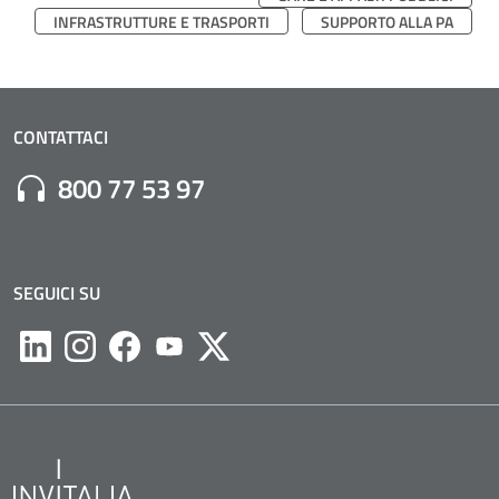
INFRASTRUTTURE E TRASPORTI
SUPPORTO ALLA PA
CONTATTACI
Numero di Telefono:
800 77 53 97
SEGUICI SU
Likedin
Instagram
Facebook
Youtube
Twitter