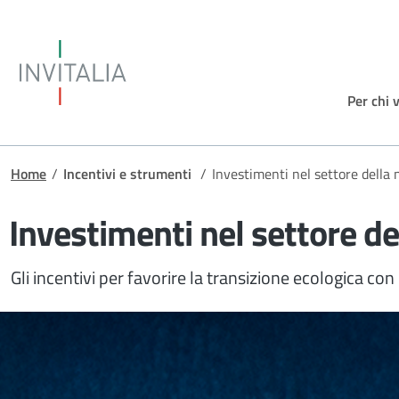
Salta al contenuto principale
Invitalia
Per chi 
Briciole di pane
Home
/
Incentivi e strumenti
/
Investimenti nel settore della 
Investimenti nel settore de
Gli incentivi per favorire la transizione ecologica con l