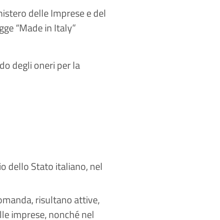
nistero delle Imprese e del
egge “Made in Italy”
ordo degli oneri per la
rio dello Stato italiano, nel
omanda, risultano attive,
elle imprese, nonché nel