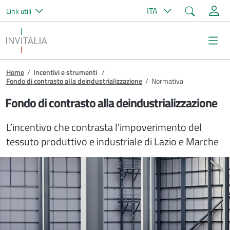
Cerca
ITA
Link utili
Salta al contenuto principale
Invitalia
Me
Briciole di pane
Home
/
Incentivi e strumenti
/
Fondo di contrasto alla deindustrializzazione
/
Normativa
Fondo di contrasto alla deindustrializzazione
L’incentivo che contrasta l'impoverimento del
tessuto produttivo e industriale di Lazio e Marche