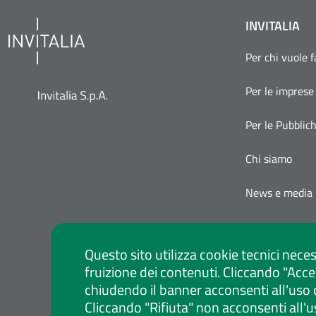
INVITALIA
Per chi vuole 
Per le imprese
Per le Pubblic
Chi siamo
News e media
Questo sito utilizza cookie tecnici neces
fruizione dei contenuti. Cliccando "Acce
chiudendo il banner acconsenti all'uso 
Cliccando "Rifiuta" non acconsenti all'u