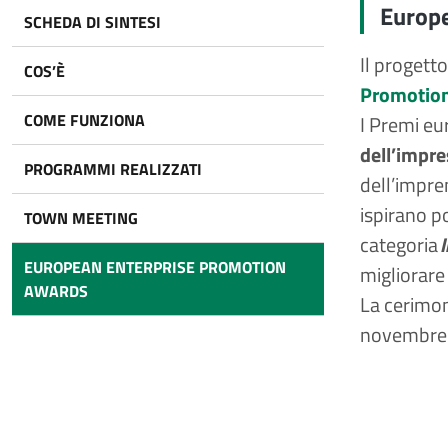
Europe
SCHEDA DI SINTESI
Il progett
COS’È
Promotio
COME FUNZIONA
I Premi eu
dell’impre
PROGRAMMI REALIZZATI
dell’impre
ispirano po
TOWN MEETING
categoria
I
EUROPEAN ENTERPRISE PROMOTION
migliorare
AWARDS
La cerimon
novembre