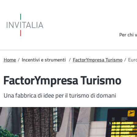
Salta al contenuto principale
Invitalia
Per chi 
Briciole di pane
Home
/
Incentivi e strumenti
/
FactorYmpresa Turismo
/
Eur
FactorYmpresa Turismo
Una fabbrica di idee per il turismo di domani