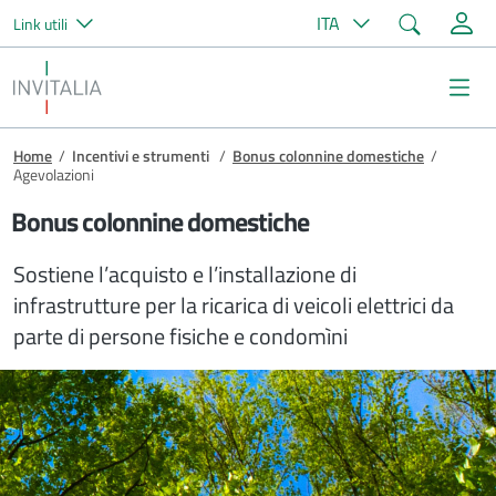
Cerca
ITA
Link utili
Salta al contenuto principale
Invitalia
Me
Briciole di pane
Home
/
Incentivi e strumenti
/
Bonus colonnine domestiche
/
Agevolazioni
Bonus colonnine domestiche
Sostiene l’acquisto e l’installazione di
infrastrutture per la ricarica di veicoli elettrici da
parte di persone fisiche e condomìni