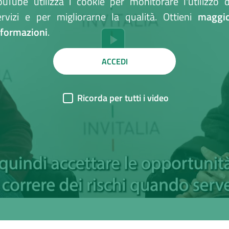
ouTube utilizza i cookie per monitorare l'utilizzo d
ervizi e per migliorarne la qualità. Ottieni
maggio
nformazioni
.
Riproduci
ACCEDI
il
video
Ricorda per tutti i video