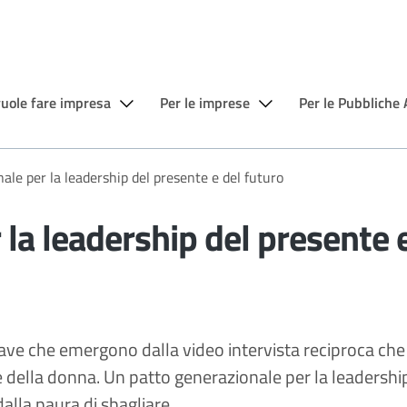
vuole fare impresa
Per le imprese
Per le Pubbliche
ale per la leadership del presente e del futuro
la leadership del presente e
hiave che emergono dalla video intervista reciproca ch
e della donna. Un patto generazionale per la leadershi
alla paura di sbagliare.