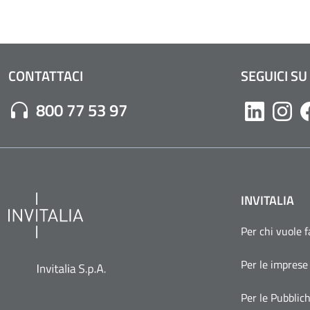
CONTATTACI
SEGUICI SU
Numero di Telefono:
800 77 53 97
Likedin
Inst
INVITALIA
Per chi vuole 
Per le imprese
Per le Pubblic