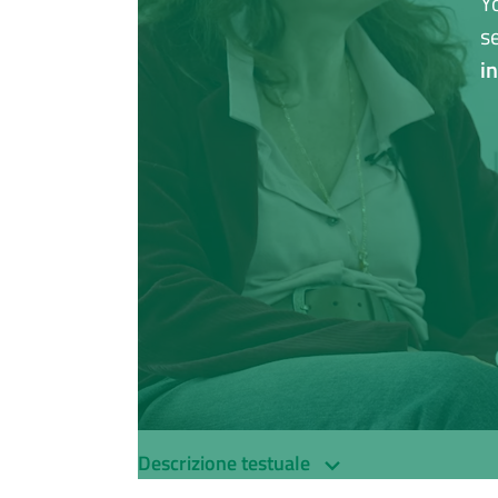
Y
s
i
Descrizione testuale