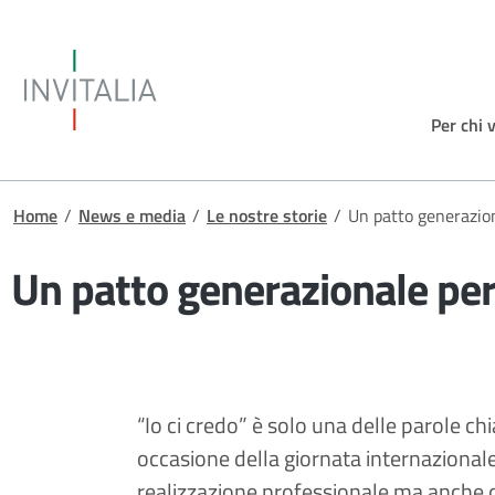
Salta al contenuto principale
Invitalia
Per chi 
Briciole di pane
Home
/
News e media
/
Le nostre storie
/
Un patto generazion
Un patto generazionale per 
“Io ci credo” è solo una delle parole c
occasione della giornata internazional
realizzazione professionale ma anche d