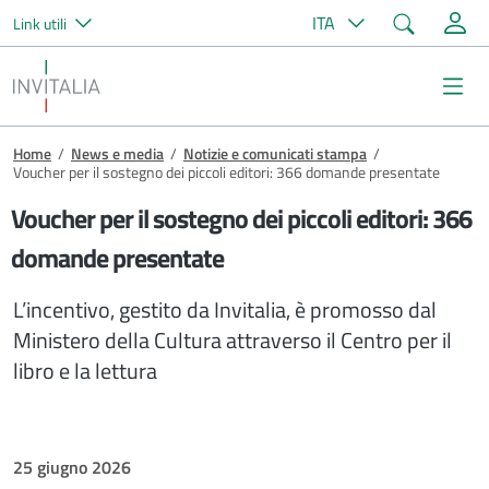
Cerca
ITA
Link utili
Salta al contenuto principale
Invitalia
Me
Briciole di pane
Home
/
News e media
/
Notizie e comunicati stampa
/
Voucher per il sostegno dei piccoli editori: 366 domande presentate
Voucher per il sostegno dei piccoli editori: 366
domande presentate
L’incentivo, gestito da Invitalia, è promosso dal
Ministero della Cultura attraverso il Centro per il
libro e la lettura
25 giugno 2026