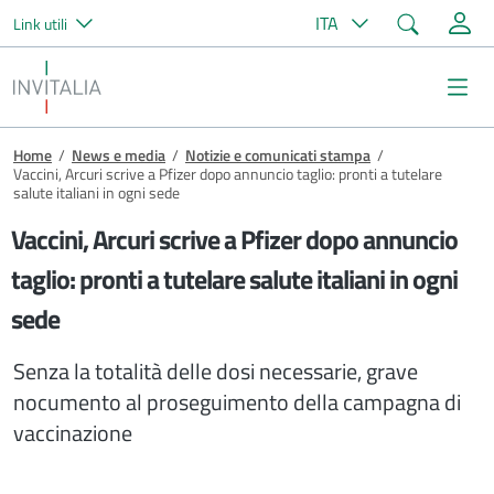
Cerca
ITA
Link utili
Salta al contenuto principale
Invitalia
Me
Briciole di pane
Home
/
News e media
/
Notizie e comunicati stampa
/
Vaccini, Arcuri scrive a Pfizer dopo annuncio taglio: pronti a tutelare
salute italiani in ogni sede
Vaccini, Arcuri scrive a Pfizer dopo annuncio
taglio: pronti a tutelare salute italiani in ogni
sede
Senza la totalità delle dosi necessarie, grave
nocumento al proseguimento della campagna di
vaccinazione