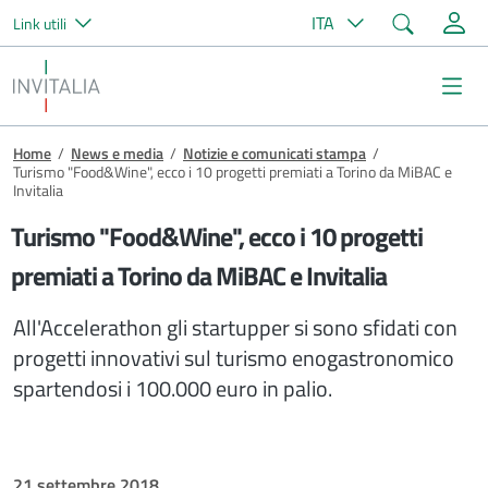
Cerca
ITA
Link utili
Salta al contenuto principale
Invitalia
Me
Briciole di pane
Home
/
News e media
/
Notizie e comunicati stampa
/
Turismo "Food&Wine", ecco i 10 progetti premiati a Torino da MiBAC e
Invitalia
Turismo "Food&Wine", ecco i 10 progetti
premiati a Torino da MiBAC e Invitalia
All'Accelerathon gli startupper si sono sfidati con
progetti innovativi sul turismo enogastronomico
spartendosi i 100.000 euro in palio.
21 settembre 2018