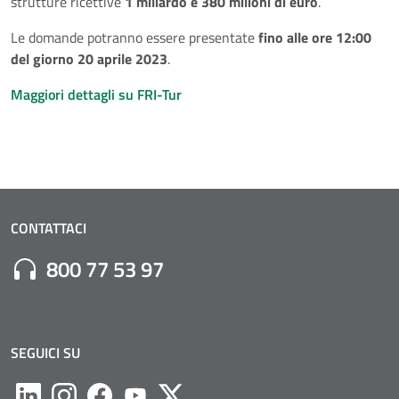
strutture ricettive
1 miliardo e 380 milioni di euro
.
Le domande potranno essere presentate
fino alle ore 12:00
del giorno 20 aprile 2023
.
Maggiori dettagli su FRI-Tur
CONTATTACI
Numero di Telefono:
800 77 53 97
SEGUICI SU