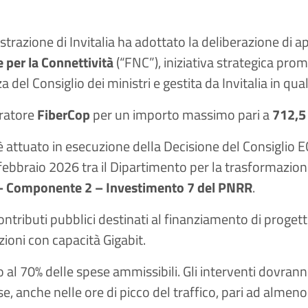
istrazione di Invitalia ha adottato la deliberazione di
 per la Connettività
(“FNC”), iniziativa strategica pro
del Consiglio dei ministri e gestita da Invitalia in qual
eratore
FiberCop
per un importo massimo pari a
712,5 
 è attuato in esecuzione della Decisione del Consigli
febbraio 2026 tra il Dipartimento per la trasformazione di
– Componente 2 – Investimento 7 del PNRR
.
tributi pubblici destinati al finanziamento di progetti 
azioni con capacità Gigabit.
 al 70% delle spese ammissibili. Gli interventi dovranno 
ese, anche nelle ore di picco del traffico, pari ad almen