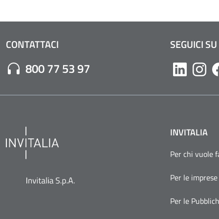
CONTATTACI
SEGUICI SU
Numero di Telefono:
800 77 53 97
Likedin
Inst
INVITALIA
Per chi vuole 
Per le imprese
Per le Pubblic