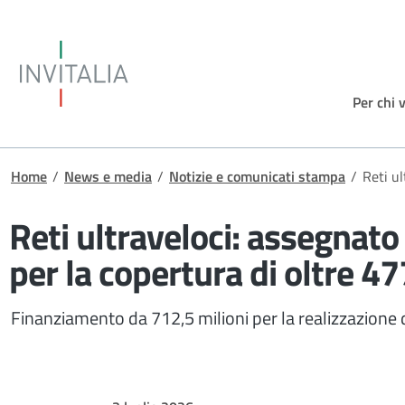
Salta al contenuto principale
Invitalia
Per chi 
Briciole di pane
Home
/
News e media
/
Notizie e comunicati stampa
/
Reti ul
Reti ultraveloci: assegnato
per la copertura di oltre 477
Finanziamento da 712,5 milioni per la realizzazione del