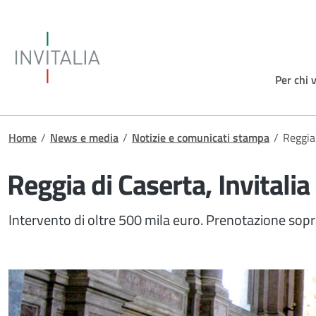
Salta al contenuto principale
Invitalia
Per chi 
Briciole di pane
Home
/
News e media
/
Notizie e comunicati stampa
/
Reggia 
Reggia di Caserta, Invitalia
Intervento di oltre 500 mila euro. Prenotazione sopr