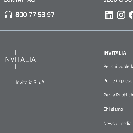
Numero di Telefono:
800 77 53 97
Likedin
Inst
INVITALIA
Per chi vuole 
Per le imprese
Per le Pubblic
Chi siamo
News e media