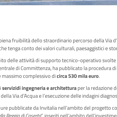
iena fruibilità dello straordinario percorso della Via d’
he tenga conto dei valori culturali, paesaggistici e stor
bito delle attività di supporto tecnico-operativo svolte
Centrale di Committenza, ha pubblicato la procedura di g
lore massimo complessivo di
circa 530 mila euro
.
 i
servizi
di ingegneria e architettura
per la redazione de
 della Via d’Acqua e l’esecuzione delle indagini diagn
edure pubblicate da Invitalia nell’ambito del progetto c
lla Reggia di Caserta
”, inseriti nell’ambito dell’investi