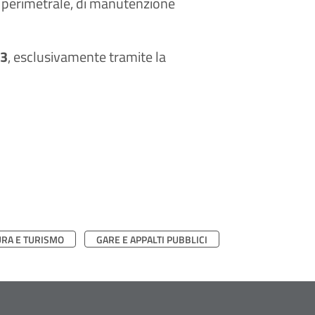
ro perimetrale, di manutenzione
23
, esclusivamente tramite la
URA E TURISMO
GARE E APPALTI PUBBLICI