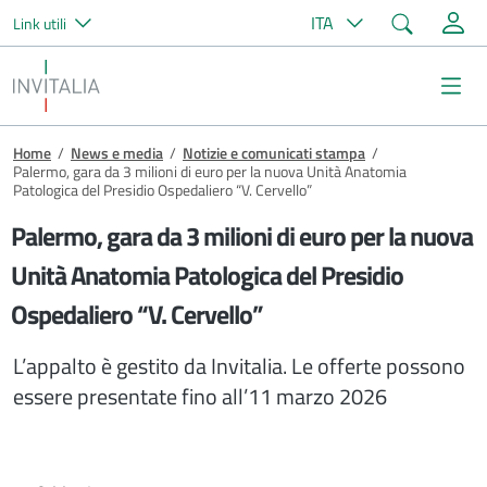
Cerca
ITA
Link utili
Salta al contenuto principale
Invitalia
Me
Briciole di pane
Home
/
News e media
/
Notizie e comunicati stampa
/
Palermo, gara da 3 milioni di euro per la nuova Unità Anatomia
Patologica del Presidio Ospedaliero “V. Cervello”
Palermo, gara da 3 milioni di euro per la nuova
Unità Anatomia Patologica del Presidio
Ospedaliero “V. Cervello”
L’appalto è gestito da Invitalia. Le offerte possono
essere presentate fino all’11 marzo 2026