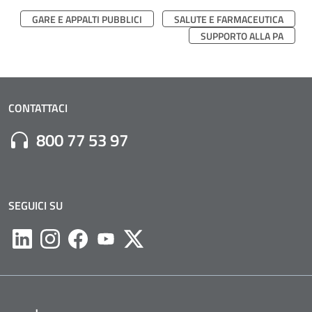
GARE E APPALTI PUBBLICI
SALUTE E FARMACEUTICA
SUPPORTO ALLA PA
CONTATTACI
Numero di Telefono:
800 77 53 97
SEGUICI SU
Likedin
Instagram
Facebook
Youtube
Twitter