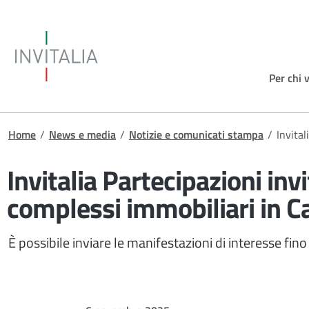
Salta al contenuto principale
Invitalia
Per chi 
Briciole di pane
Home
/
News e media
/
Notizie e comunicati stampa
/
Invital
Invitalia Partecipazioni inv
complessi immobiliari in 
È possibile inviare le manifestazioni di interesse f