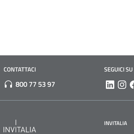
CONTATTACI
SEGUICI SU
Numero di Telefono:
800 77 53 97
Likedin
Inst
INVITALIA