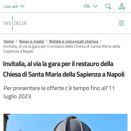
Cerca
ITA
Link utili
Salta al contenuto principale
Invitalia
Me
Briciole di pane
Home
/
News e media
/
Notizie e comunicati stampa
/
Invitalia, al via la gara per il restauro della Chiesa di Santa Maria della
Sapienza a Napoli
Invitalia, al via la gara per il restauro della
Chiesa di Santa Maria della Sapienza a Napoli
Per presentare le offerte c’è tempo fino all’11
luglio 2023