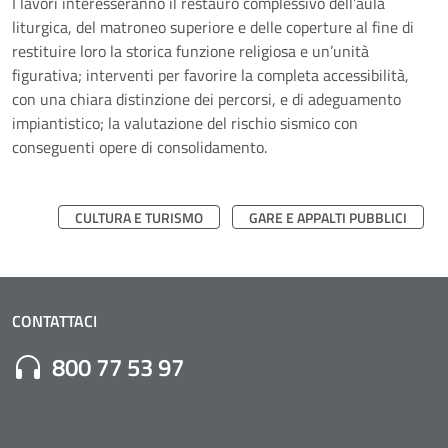
I lavori interesseranno il restauro complessivo dell’aula
liturgica, del matroneo superiore e delle coperture al fine di
restituire loro la storica funzione religiosa e un’unità
figurativa; interventi per favorire la completa accessibilità,
con una chiara distinzione dei percorsi, e di adeguamento
impiantistico; la valutazione del rischio sismico con
conseguenti opere di consolidamento.
CULTURA E TURISMO
GARE E APPALTI PUBBLICI
CONTATTACI
Numero di Telefono:
800 77 53 97