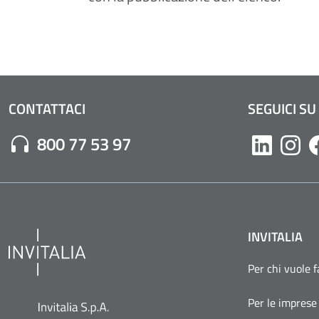
CONTATTACI
SEGUICI SU
Numero di Telefono:
800 77 53 97
Likedin
Inst
INVITALIA
Per chi vuole 
Per le imprese