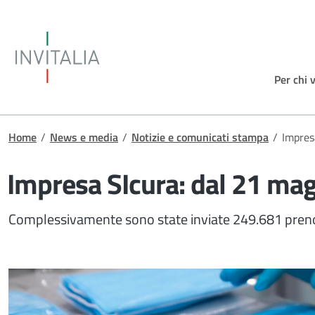
Salta al contenuto principale
Invitalia
Per chi 
Briciole di pane
Home
/
News e media
/
Notizie e comunicati stampa
/
Impresa
Impresa SIcura: dal 21 magg
Complessivamente sono state inviate 249.681 preno