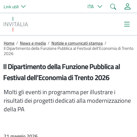
Cerca
ITA
Link utili
Salta al contenuto principale
Invitalia
Me
Briciole di pane
Home
/
News e media
/
Notizie e comunicati stampa
/
Il Dipartimento della Funzione Pubblica al Festival dell’Economia di Trento
2026
Il Dipartimento della Funzione Pubblica al
Festival dell’Economia di Trento 2026
Molti gli eventi in programma per illustrare i
risultati dei progetti dedicati alla modernizzazione
della PA
21 maggio 2026