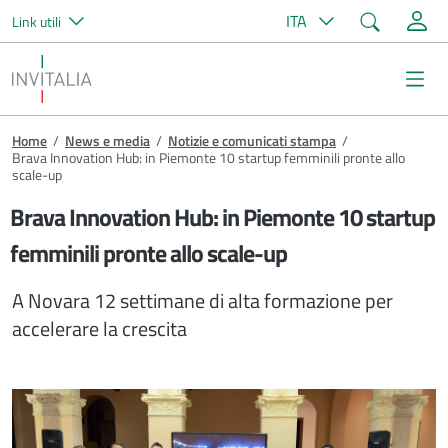
Cerca
ITA
Link utili
Salta al contenuto principale
Invitalia
Me
Briciole di pane
Home
/
News e media
/
Notizie e comunicati stampa
/
Brava Innovation Hub: in Piemonte 10 startup femminili pronte allo
scale-up
Brava Innovation Hub: in Piemonte 10 startup
femminili pronte allo scale-up
A Novara 12 settimane di alta formazione per
accelerare la crescita