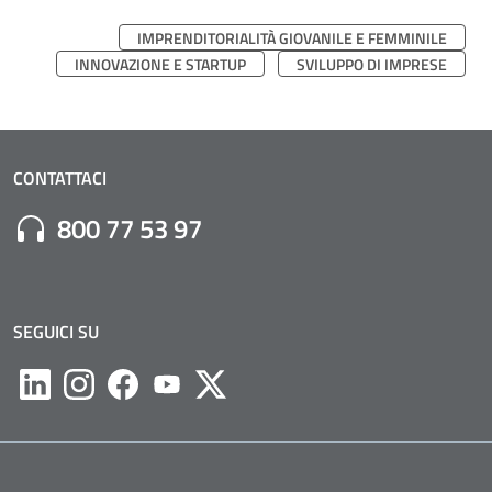
IMPRENDITORIALITÀ GIOVANILE E FEMMINILE
INNOVAZIONE E STARTUP
SVILUPPO DI IMPRESE
CONTATTACI
Numero di Telefono:
800 77 53 97
SEGUICI SU
Likedin
Instagram
Facebook
Youtube
Twitter