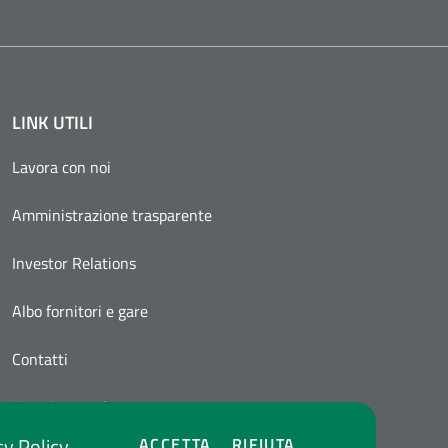
LINK UTILI
Lavora con noi
Amministrazione trasparente
Investor Relations
Albo fornitori e gare
Contatti
Area Personale
cy Policy
COOKIES
COOKIES
ACCETTA
RIFIUTA