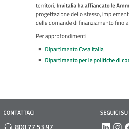
territori,
Invitalia ha affiancato le Amm
progettazione dello stesso, implementa
delle domande di finanziamento fino all
Per approfondimenti
Dipartimento Casa Italia
Dipartimento per le politiche di c
CONTATTACI
SEGUICI SU
Numero di Telefono:
800 77 53 97