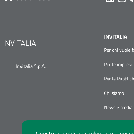
Likedin
Inst
INVITALIA
Per chi vuole 
Per le imprese
Per le Pubblic
Chi siamo
News e media
Questo sito utilizza cookie tecnici neces