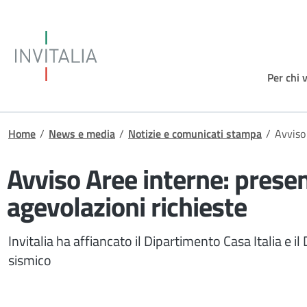
Salta al contenuto principale
Invitalia
Per chi 
Briciole di pane
Home
/
News e media
/
Notizie e comunicati stampa
/
Avviso
Avviso Aree interne: prese
agevolazioni richieste
Invitalia ha affiancato il Dipartimento Casa Italia e i
sismico