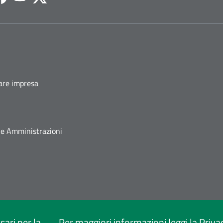
agram
Facebook
Youtube
Twitter
fare impresa
he Amministrazioni
sari per la
Per maggiori informazioni leggi la
Priva