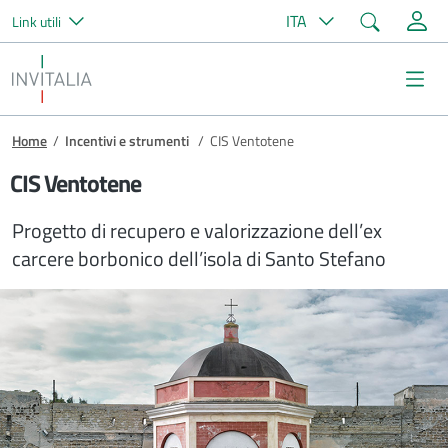
Cerca
ITA
Link utili
Salta al contenuto principale
Invitalia
Me
Briciole di pane
Home
/
Incentivi e strumenti
/
CIS Ventotene
CIS Ventotene
Progetto di recupero e valorizzazione dell’ex
carcere borbonico dell’isola di Santo Stefano