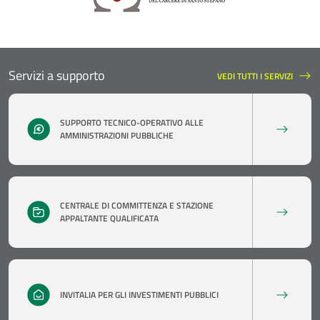
Servizi a supporto
VEDI TUTTI I SERVIZI
SERVIZI A SUPPORTO
SUPPORTO TECNICO-OPERATIVO ALLE
AMMINISTRAZIONI PUBBLICHE
CENTRALE DI COMMITTENZA E STAZIONE
APPALTANTE QUALIFICATA
INVITALIA PER GLI INVESTIMENTI PUBBLICI