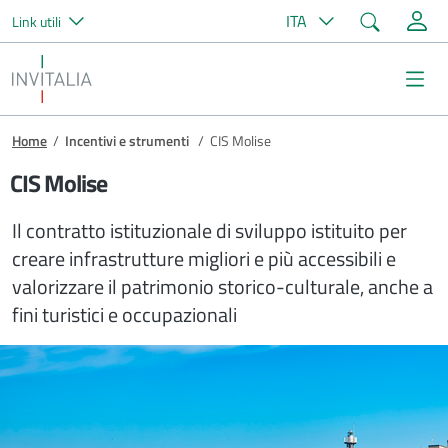
Cerca
ITA
Link utili
Salta al contenuto principale
Invitalia
Me
Briciole di pane
Home
/
Incentivi e strumenti
/
CIS Molise
CIS Molise
Il contratto istituzionale di sviluppo istituito per
creare infrastrutture migliori e più accessibili e
valorizzare il patrimonio storico-culturale, anche a
fini turistici e occupazionali