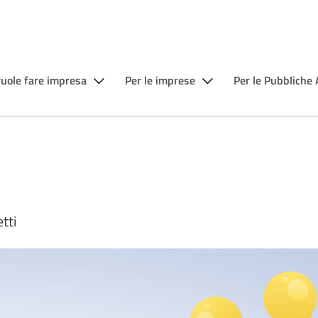
vuole fare impresa
Per le imprese
Per le Pubbliche
tti