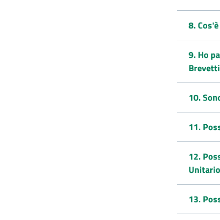
8. Cos'è
9. Ho pa
Brevett
10. Son
11. Poss
12. Poss
Unitari
13. Poss