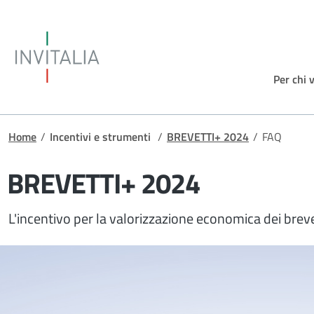
Salta al contenuto principale
Invitalia
Per chi 
Briciole di pane
Home
/
Incentivi e strumenti
/
BREVETTI+ 2024
/
FAQ
BREVETTI+ 2024
L'incentivo per la valorizzazione economica dei breve