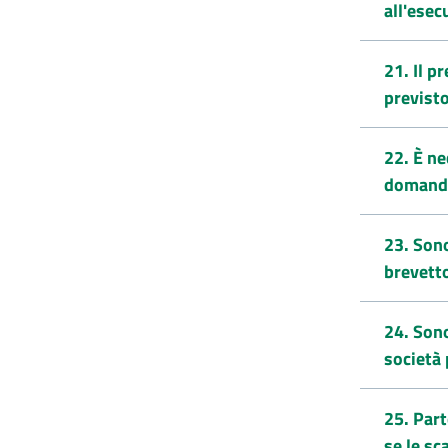
all'esec
21. Il p
previst
22. È ne
domanda
23. Sono
brevett
24. Sono
società 
25. Part
se le sc