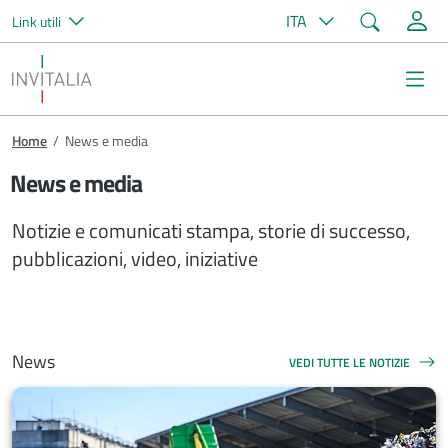
Cerca
ITA
Link utili
Salta al contenuto principale
Invitalia
Me
Briciole di pane
Home
/
News e media
News e media
Notizie e comunicati stampa, storie di successo,
pubblicazioni, video, iniziative
News
VEDI TUTTE LE NOTIZIE
NEWS