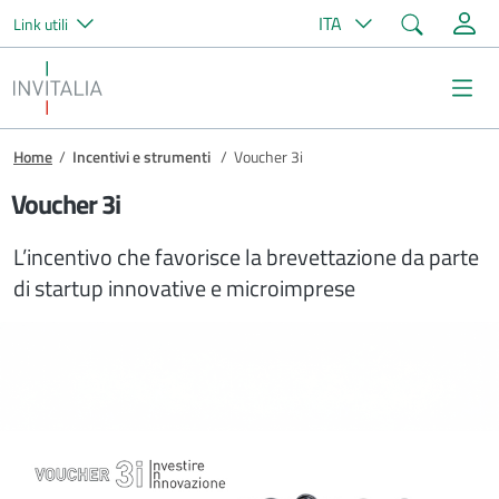
Cerca
ITA
Link utili
Salta al contenuto principale
Invitalia
Me
Briciole di pane
Home
/
Incentivi e strumenti
/
Voucher 3i
Voucher 3i
L’incentivo che favorisce la brevettazione da parte
di startup innovative e microimprese