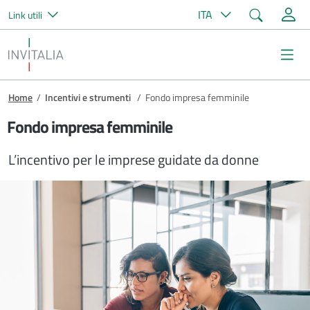
Cerca
ITA
Link utili
Salta al contenuto principale
Invitalia
Me
Briciole di pane
Home
/
Incentivi e strumenti
/
Fondo impresa femminile
Fondo impresa femminile
L’incentivo per le imprese guidate da donne