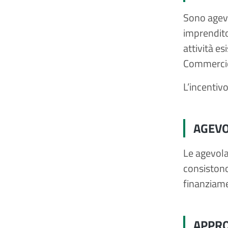
Sono agevol
imprendito
attività es
Commercio
L’incentivo
AGEVO
Le agevola
consistono
finanziame
APPRO