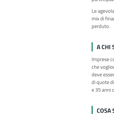
Le agevolaz
mix di fin
perduto.
A CHI 
Imprese co
che voglio
deve esser
di quote d
e 35 anni 
COSA 