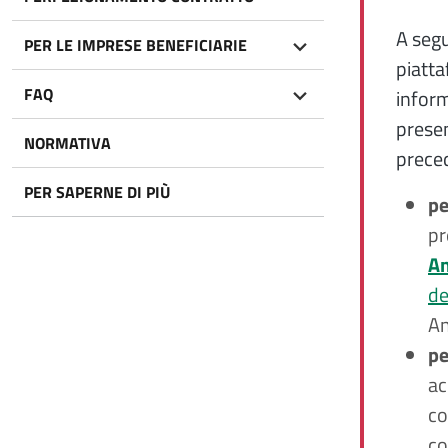
A segu
PER LE IMPRESE BENEFICIARIE
piatta
FAQ
inform
presen
NORMATIVA
prece
PER SAPERNE DI PIÙ
pe
pr
An
de
An
pe
ac
co
co