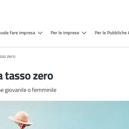
vuole fare impresa
Per le imprese
Per le Pubbliche
sso zero
 tasso zero
ne giovanile o femminile