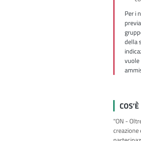
Per i 
previa
grupp
della 
indica
vuole
ammiss
COS’È
"ON - Oltr
creazione 
partecipaz